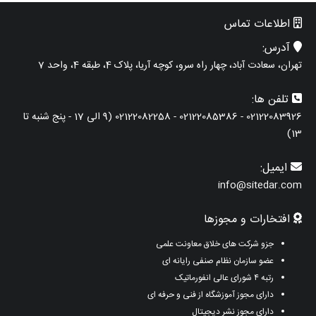
اطلاعات تماس
آدرس:
تهران، سعادت آباد، چهار راه سرو، کوچه آریا، پلاک 4، طبقه 4، واحد 7
تلفن ها:
02122083926 - 02122085386 - 02122082258 (9 الی 17 - پنج شنبه تا
13)
ایمیل:
info@sitedar.com
افتخارات و مجوزها
جزو شرکت های خلاق معاونت علمی
عضو سازمان نظام صنفی رایانه ای
رتبه ۴ شورای عالی انفورماتیک
دارای مجوز آموزشگاه از فنی و حرفه ای
دارای مجوز نشر دیجیتال