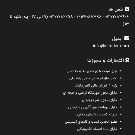
تلفن ها:
02122083926 - 02122085386 - 02122082258 (9 الی 17 - پنج شنبه تا
13)
ایمیل:
info@sitedar.com
افتخارات و مجوزها
جزو شرکت های خلاق معاونت علمی
عضو سازمان نظام صنفی رایانه ای
رتبه ۴ شورای عالی انفورماتیک
دارای مجوز آموزشگاه از فنی و حرفه ای
دارای مجوز نشر دیجیتال
دارای پروانه کانون آگهی و تبلیغاتی
پروانه کسب و کارهای مجازی
عضو انجمن کسب و کارهای اینترنتی
دارای نماد اعتماد الکترونیکی