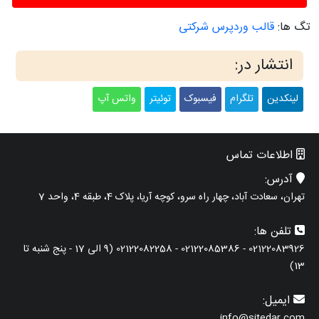
تگ ها:
قالب وردپرس شرکتی
انتشار در:
لینکدین
تلگرام
فیسبوک
توئیتر
واتس آپ
اطلاعات تماس
آدرس:
تهران، سعادت آباد، چهار راه سرو، کوچه آریا، پلاک 4، طبقه 4، واحد 7
تلفن ها:
02122083926 - 02122085386 - 02122082258 (9 الی 17 - پنج شنبه تا
13)
ایمیل:
info@sitedar.com