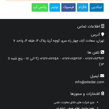
لینکدین
تلگرام
فیسبوک
توئیتر
واتس آپ
اطلاعات تماس
آدرس:
تهران، سعادت آباد، چهار راه سرو، کوچه آریا، پلاک 4، طبقه 4، واحد 7
تلفن ها:
02122083926 - 02122085386 - 02122082258 (9 الی 17 - پنج شنبه تا
13)
ایمیل:
info@sitedar.com
افتخارات و مجوزها
جزو شرکت های خلاق معاونت علمی
عضو سازمان نظام صنفی رایانه ای