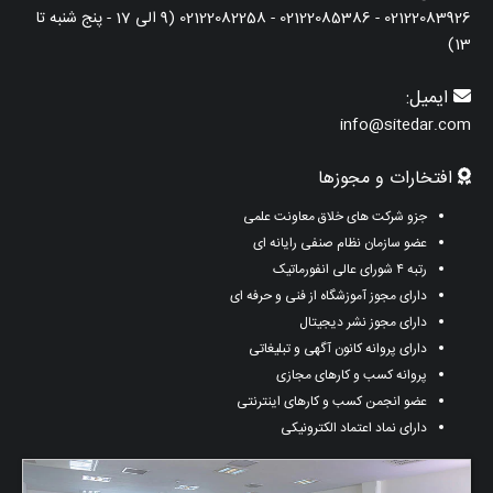
02122083926 - 02122085386 - 02122082258 (9 الی 17 - پنج شنبه تا
13)
ایمیل:
info@sitedar.com
افتخارات و مجوزها
جزو شرکت های خلاق معاونت علمی
عضو سازمان نظام صنفی رایانه ای
رتبه ۴ شورای عالی انفورماتیک
دارای مجوز آموزشگاه از فنی و حرفه ای
دارای مجوز نشر دیجیتال
دارای پروانه کانون آگهی و تبلیغاتی
پروانه کسب و کارهای مجازی
عضو انجمن کسب و کارهای اینترنتی
دارای نماد اعتماد الکترونیکی