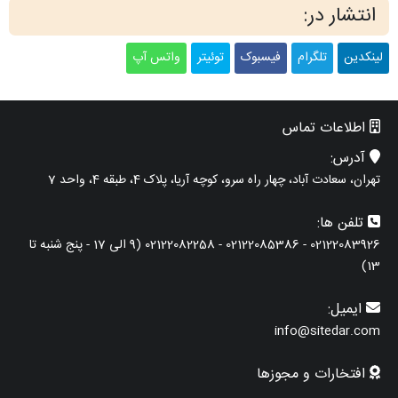
انتشار در:
لینکدین
تلگرام
فیسبوک
توئیتر
واتس آپ
اطلاعات تماس
آدرس:
تهران، سعادت آباد، چهار راه سرو، کوچه آریا، پلاک 4، طبقه 4، واحد 7
تلفن ها:
02122083926 - 02122085386 - 02122082258 (9 الی 17 - پنج شنبه تا
13)
ایمیل:
info@sitedar.com
افتخارات و مجوزها