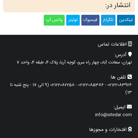
انتشار در:
لینکدین
تلگرام
فیسبوک
توئیتر
واتس آپ
اطلاعات تماس
آدرس:
تهران، سعادت آباد، چهار راه سرو، کوچه آریا، پلاک 4، طبقه 4، واحد 7
تلفن ها:
02122083926 - 02122085386 - 02122082258 (9 الی 17 - پنج شنبه تا
13)
ایمیل:
info@sitedar.com
افتخارات و مجوزها