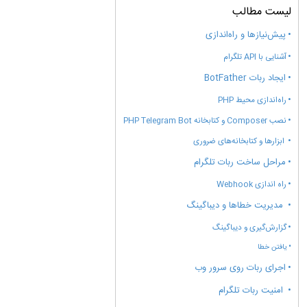
لیست مطالب
پیش‌نیازها و راه‌اندازی
آشنایی با API تلگرام
ایجاد ربات BotFather
راه‌اندازی محیط PHP
نصب Composer و کتابخانه PHP Telegram Bot
ابزارها و کتابخانه‌های ضروری
مراحل ساخت ربات تلگرام
راه اندازی Webhook
مدیریت خطاها و دیباگینگ
گزارش‌گیری و دیباگینگ
یافتن خطا
اجرای ربات روی سرور وب
امنیت ربات تلگرام