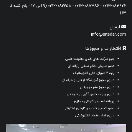
02122083926 - 02122085386 - 02122082258 (9 الی 17 - پنج شنبه تا
13)
ایمیل:
info@sitedar.com
افتخارات و مجوزها
جزو شرکت های خلاق معاونت علمی
عضو سازمان نظام صنفی رایانه ای
رتبه ۴ شورای عالی انفورماتیک
دارای مجوز آموزشگاه از فنی و حرفه ای
دارای مجوز نشر دیجیتال
دارای پروانه کانون آگهی و تبلیغاتی
پروانه کسب و کارهای مجازی
عضو انجمن کسب و کارهای اینترنتی
دارای نماد اعتماد الکترونیکی