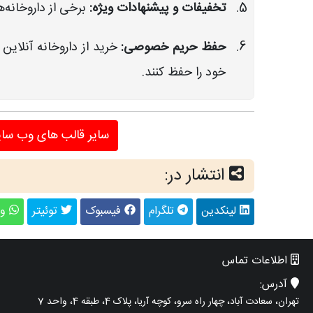
تخفیفات و پیشنهادات ویژه:
برخی از داروخانه‌
حفظ حریم خصوصی:
خرید از داروخانه آنلاین
خود را حفظ کنند.
سایر قالب های وب سا
انتشار در:
لینکدین
تلگرام
فیسبوک
توئیتر
وا
اطلاعات تماس
آدرس:
تهران، سعادت آباد، چهار راه سرو، کوچه آریا، پلاک 4، طبقه 4، واحد 7