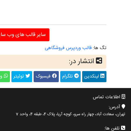
سایر قالب های وب سا
تگ ها:
قالب وردپرس فروشگاهی
انتشار در:
لینکدین
تلگرام
فیسبوک
توئیتر
وا
اطلاعات تماس
آدرس:
تهران، سعادت آباد، چهار راه سرو، کوچه آریا، پلاک 4، طبقه 4، واحد 7
تلفن ها: