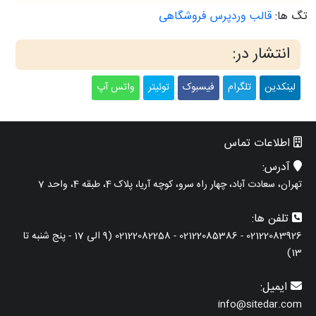
تگ ها:
قالب وردپرس فروشگاهی
انتشار در:
لینکدین
تلگرام
فیسبوک
توئیتر
واتس آپ
اطلاعات تماس
آدرس:
تهران، سعادت آباد، چهار راه سرو، کوچه آریا، پلاک 4، طبقه 4، واحد 7
تلفن ها:
02122083926 - 02122085386 - 02122082258 (9 الی 17 - پنج شنبه تا
13)
ایمیل:
info@sitedar.com