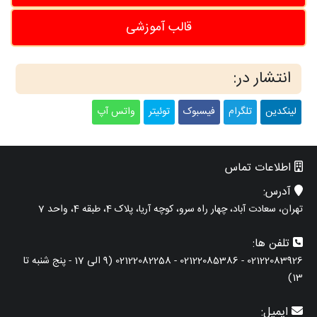
قالب آموزشی
انتشار در:
لینکدین
تلگرام
فیسبوک
توئیتر
واتس آپ
اطلاعات تماس
آدرس:
تهران، سعادت آباد، چهار راه سرو، کوچه آریا، پلاک 4، طبقه 4، واحد 7
تلفن ها:
02122083926 - 02122085386 - 02122082258 (9 الی 17 - پنج شنبه تا
13)
ایمیل: