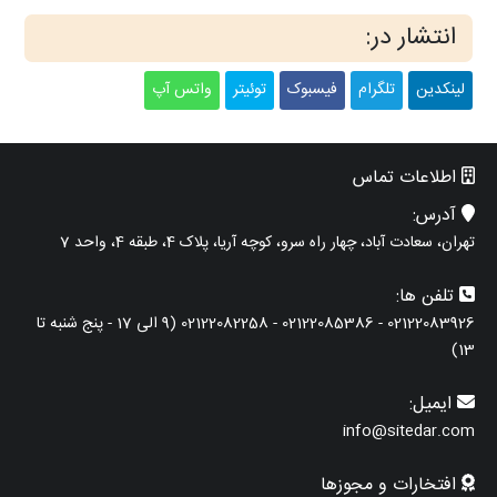
انتشار در:
لینکدین
تلگرام
فیسبوک
توئیتر
واتس آپ
اطلاعات تماس
آدرس:
تهران، سعادت آباد، چهار راه سرو، کوچه آریا، پلاک 4، طبقه 4، واحد 7
تلفن ها:
02122083926 - 02122085386 - 02122082258 (9 الی 17 - پنج شنبه تا
13)
ایمیل:
info@sitedar.com
افتخارات و مجوزها