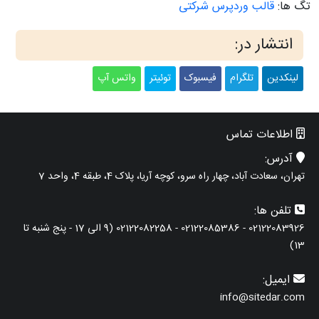
تگ ها:
قالب وردپرس شرکتی
انتشار در:
لینکدین
تلگرام
فیسبوک
توئیتر
واتس آپ
اطلاعات تماس
آدرس:
تهران، سعادت آباد، چهار راه سرو، کوچه آریا، پلاک 4، طبقه 4، واحد 7
تلفن ها:
02122083926 - 02122085386 - 02122082258 (9 الی 17 - پنج شنبه تا
13)
ایمیل:
info@sitedar.com