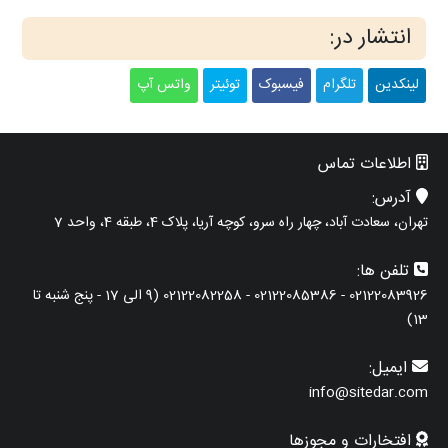
انتشار در:
لینکدین
تلگرام
فیسبوک
توئیتر
واتس آپ
اطلاعات تماس
آدرس:
تهران، سعادت آباد، چهار راه سرو، کوچه آریا، پلاک 4، طبقه 4، واحد 7
تلفن ها:
02122083926 - 02122085386 - 02122082258 (9 الی 17 - پنج شنبه تا
13)
ایمیل:
info@sitedar.com
افتخارات و مجوزها