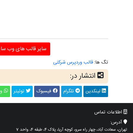
سایر قالب های وب سا
تگ ها:
قالب وردپرس شرکتی
انتشار در:
لینکدین
تلگرام
فیسبوک
توئیتر
وا
اطلاعات تماس
آدرس:
تهران، سعادت آباد، چهار راه سرو، کوچه آریا، پلاک 4، طبقه 4، واحد 7