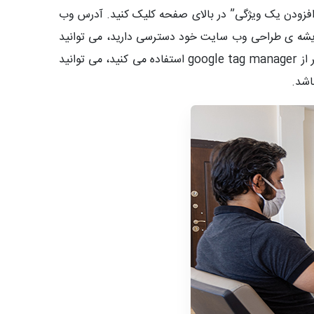
ی “افزودن یک ویژگی” در بالای صفحه کلیک کنید. آدرس وب
ه ریشه ی طراحی وب سایت خود دسترسی دارید، می توانید
یک فایل html بارگذاری کنید. اگر میزبانی سایتتان را خودتان بر عهده دارید از طریق پشتیبان میزبانی می توانید تأیید شوید. اگر از google tag manager استفاده می کنید، می توانید