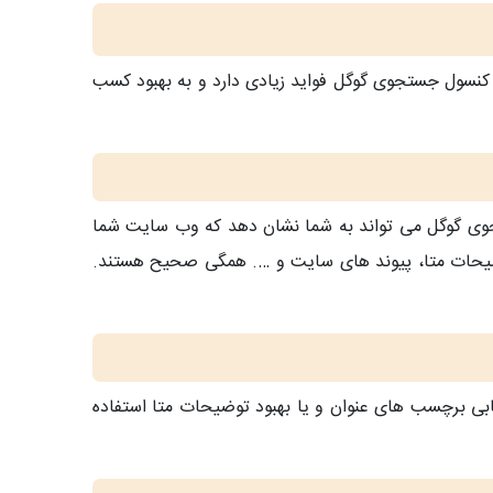
دی به دارندگان وب سایت ها ارائه می دهد. یکی از بهترین ابزار های گوگل google search console است. کنسول جستجوی گوگل فواید زیادی دارد و به بهبود کسب
ی گوگل می تواند به شما نشان دهد که وب سایت شما
است. در ارزیابی نحوه ی ظاهر شدن طراحی سایت خود در SERP اطمینان حاصل کنید که عناوین، URL، توضیحات متا، پیوند های سایت و …. همگی صحیح هستند.
 این فرصت می توانید برای ارزیابی برچسب های عنوان و یا بهبود توضیحات متا استفاده