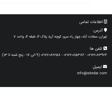
اطلاعات تماس
آدرس:
تهران، سعادت آباد، چهار راه سرو، کوچه آریا، پلاک 4، طبقه 4، واحد 7
تلفن ها:
02122083926 - 02122085386 - 02122082258 (9 الی 17 - پنج شنبه تا 13)
ایمیل:
info@sitedar.com