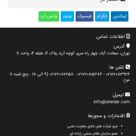
لینکدین
تلگرام
فیسبوک
توئیتر
واتس آپ
اطلاعات تماس
آدرس:
تهران، سعادت آباد، چهار راه سرو، کوچه آریا، پلاک 4، طبقه 4، واحد 7
تلفن ها:
02122083926 - 02122085386 - 02122082258 (9 الی 17 - پنج شنبه تا
13)
ایمیل:
info@sitedar.com
افتخارات و مجوزها
جزو شرکت های خلاق معاونت علمی
عضو سازمان نظام صنفی رایانه ای