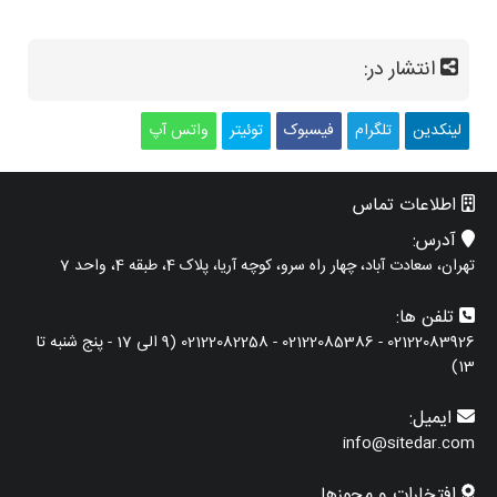
انتشار در:
لینکدین
تلگرام
فیسبوک
توئیتر
واتس آپ
اطلاعات تماس
آدرس:
تهران، سعادت آباد، چهار راه سرو، کوچه آریا، پلاک 4، طبقه 4، واحد 7
تلفن ها:
02122083926 - 02122085386 - 02122082258 (9 الی 17 - پنج شنبه تا
13)
ایمیل:
info@sitedar.com
افتخارات و مجوزها