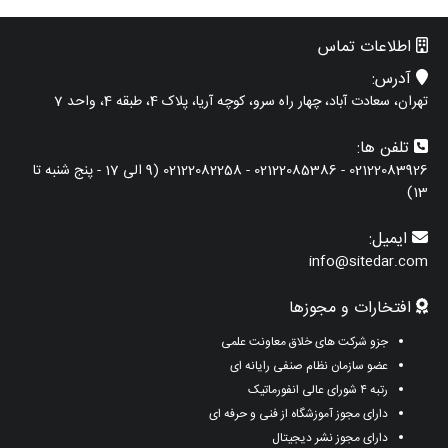
اطلاعات تماس
آدرس:
تهران، سعادت آباد، چهار راه سرو، کوچه آریا، پلاک 4، طبقه 4، واحد 7
تلفن ها:
02122083926 - 02122085386 - 02122082258 (9 الی 17 - پنج شنبه تا
13)
ایمیل:
info@sitedar.com
افتخارات و مجوزها
جزو شرکت های خلاق معاونت علمی
عضو سازمان نظام صنفی رایانه ای
رتبه ۴ شورای عالی انفورماتیک
دارای مجوز آموزشگاه از فنی و حرفه ای
دارای مجوز نشر دیجیتال