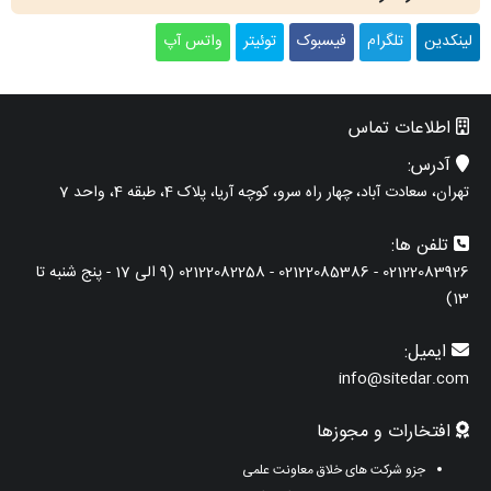
لینکدین
تلگرام
فیسبوک
توئیتر
واتس آپ
اطلاعات تماس
آدرس:
تهران، سعادت آباد، چهار راه سرو، کوچه آریا، پلاک 4، طبقه 4، واحد 7
تلفن ها:
02122083926 - 02122085386 - 02122082258 (9 الی 17 - پنج شنبه تا
13)
ایمیل:
info@sitedar.com
افتخارات و مجوزها
جزو شرکت های خلاق معاونت علمی