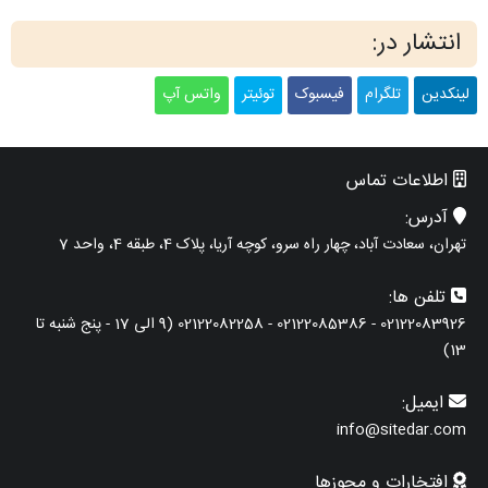
انتشار در:
لینکدین
تلگرام
فیسبوک
توئیتر
واتس آپ
اطلاعات تماس
آدرس:
تهران، سعادت آباد، چهار راه سرو، کوچه آریا، پلاک 4، طبقه 4، واحد 7
تلفن ها:
02122083926 - 02122085386 - 02122082258 (9 الی 17 - پنج شنبه تا
13)
ایمیل:
info@sitedar.com
افتخارات و مجوزها