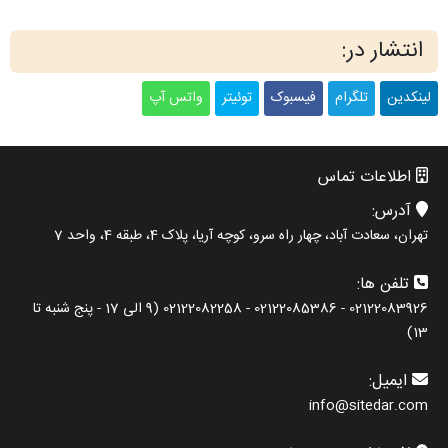
انتشار در:
لینکدین
تلگرام
فیسبوک
توئیتر
واتس آپ
اطلاعات تماس
آدرس:
تهران، سعادت آباد، چهار راه سرو، کوچه آریا، پلاک 4، طبقه 4، واحد 7
تلفن ها:
02122083926 - 02122085386 - 02122082258 (9 الی 17 - پنج شنبه تا
13)
ایمیل:
info@sitedar.com