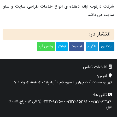
شرکت دارکوب ارائه دهنده ی انواع خدمات طراحی سایت و سئو
سایت می باشد.
انتشار در:
لینکدین
تلگرام
فیسبوک
توئیتر
واتس آپ
اطلاعات تماس
آدرس:
تهران، سعادت آباد، چهار راه سرو، کوچه آریا، پلاک 4، طبقه 4، واحد 7
تلفن ها:
02122083926 - 02122085386 - 02122082258 (9 الی 17 - پنج شنبه تا
13)