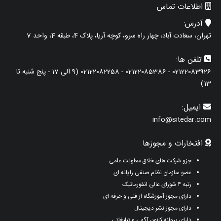
اطلاعات تماس
آدرس:
تهران، سعادت آباد، چهار راه سرو، کوچه آریا، پلاک 4، طبقه 4، واحد 7
تلفن ها:
02122083926 - 02122085386 - 02122082258 (9 الی 17 - پنج شنبه تا
13)
ایمیل:
info@sitedar.com
افتخارات و مجوزها
جزو شرکت های خلاق معاونت علمی
عضو سازمان نظام صنفی رایانه ای
رتبه ۴ شورای عالی انفورماتیک
دارای مجوز آموزشگاه از فنی و حرفه ای
دارای مجوز نشر دیجیتال
دارای پروانه کانون آگهی و تبلیغاتی