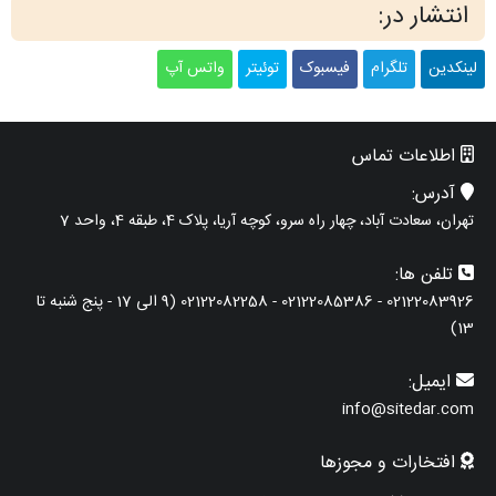
انتشار در:
لینکدین
تلگرام
فیسبوک
توئیتر
واتس آپ
اطلاعات تماس
آدرس:
تهران، سعادت آباد، چهار راه سرو، کوچه آریا، پلاک 4، طبقه 4، واحد 7
تلفن ها:
02122083926 - 02122085386 - 02122082258 (9 الی 17 - پنج شنبه تا
13)
ایمیل:
info@sitedar.com
افتخارات و مجوزها