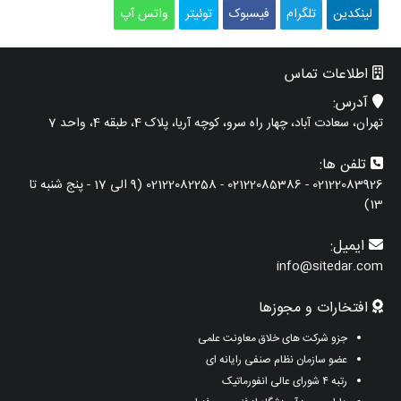
لینکدین
تلگرام
فیسبوک
توئیتر
واتس آپ
اطلاعات تماس
آدرس:
تهران، سعادت آباد، چهار راه سرو، کوچه آریا، پلاک 4، طبقه 4، واحد 7
تلفن ها:
02122083926 - 02122085386 - 02122082258 (9 الی 17 - پنج شنبه تا
13)
ایمیل:
info@sitedar.com
افتخارات و مجوزها
جزو شرکت های خلاق معاونت علمی
عضو سازمان نظام صنفی رایانه ای
رتبه ۴ شورای عالی انفورماتیک