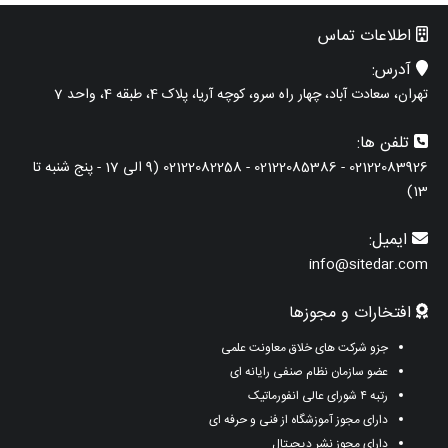
اطلاعات تماس
آدرس:
تهران، سعادت آباد، چهار راه سرو، کوچه آریا، پلاک 4، طبقه 4، واحد 7
تلفن ها:
02122083926 - 02122085386 - 02122082258 (9 الی 17 - پنج شنبه تا
13)
ایمیل:
info@sitedar.com
افتخارات و مجوزها
جزو شرکت های خلاق معاونت علمی
عضو سازمان نظام صنفی رایانه ای
رتبه ۴ شورای عالی انفورماتیک
دارای مجوز آموزشگاه از فنی و حرفه ای
دارای مجوز نشر دیجیتال