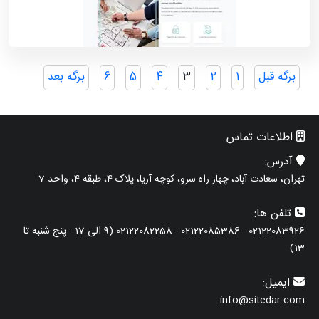
صفحه‌بندی
برگه قبل
1
2
3
4
5
6
برگه بعد
نوشته‌ها
اطلاعات تماس
آدرس:
تهران، سعادت آباد، چهار راه سرو، کوچه آریا، پلاک 4، طبقه 4، واحد 7
تلفن ها:
02122083926 - 02122085386 - 02122082258 (9 الی 17 - پنج شنبه تا
13)
ایمیل:
info@sitedar.com