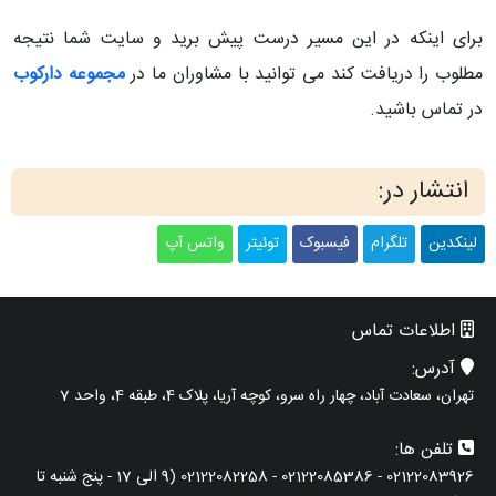
برای اینکه در این مسیر درست پیش برید و سایت شما نتیجه
مطلوب را دریافت کند می توانید با مشاوران ما در
مجموعه دارکوب
در تماس باشید.
انتشار در:
لینکدین
تلگرام
فیسبوک
توئیتر
واتس آپ
اطلاعات تماس
آدرس:
تهران، سعادت آباد، چهار راه سرو، کوچه آریا، پلاک 4، طبقه 4، واحد 7
تلفن ها:
02122083926 - 02122085386 - 02122082258 (9 الی 17 - پنج شنبه تا