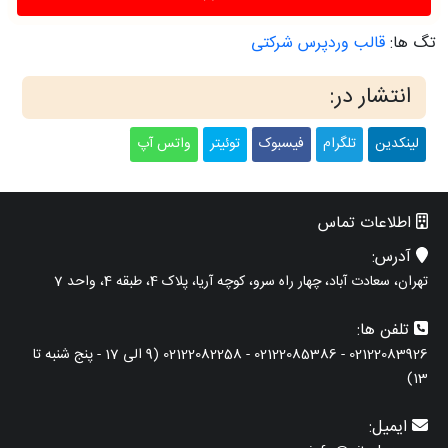
تگ ها:
قالب وردپرس شرکتی
انتشار در:
لینکدین
تلگرام
فیسبوک
توئیتر
واتس آپ
اطلاعات تماس
آدرس:
تهران، سعادت آباد، چهار راه سرو، کوچه آریا، پلاک 4، طبقه 4، واحد 7
تلفن ها:
02122083926 - 02122085386 - 02122082258 (9 الی 17 - پنج شنبه تا
13)
ایمیل: