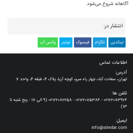
آگاهانه شروع می‌شود.
انتشار در:
لینکدین
تلگرام
فیسبوک
توئیتر
واتس آپ
اطلاعات تماس
آدرس:
تهران، سعادت آباد، چهار راه سرو، کوچه آریا، پلاک 4، طبقه 4، واحد 7
تلفن ها:
02122083926 - 02122085386 - 02122082258 (9 الی 17 - پنج شنبه تا
13)
ایمیل:
info@sitedar.com