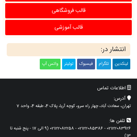
قالب فروشگاهی
قالب آموزشی
انتشار در:
لینکدین
تلگرام
فیسبوک
توئیتر
واتس آپ
اطلاعات تماس
آدرس:
تهران، سعادت آباد، چهار راه سرو، کوچه آریا، پلاک 4، طبقه 4، واحد 7
تلفن ها:
02122083926 - 02122085386 - 02122082258 (9 الی 17 - پنج شنبه تا
13)