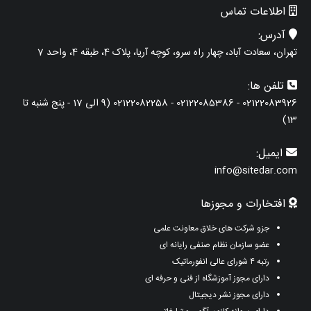
اطلاعات تماس
آدرس:
تهران، سعادت آباد، چهار راه سرو، کوچه آریا، پلاک 4، طبقه 4، واحد 7
تلفن ها:
02122083926 - 02122085386 - 02122082258 (9 الی 17 - پنج شنبه تا
13)
ایمیل:
info@sitedar.com
افتخارات و مجوزها
جزو شرکت های خلاق معاونت علمی
عضو سازمان نظام صنفی رایانه ای
رتبه ۴ شورای عالی انفورماتیک
دارای مجوز آموزشگاه از فنی و حرفه ای
دارای مجوز نشر دیجیتال