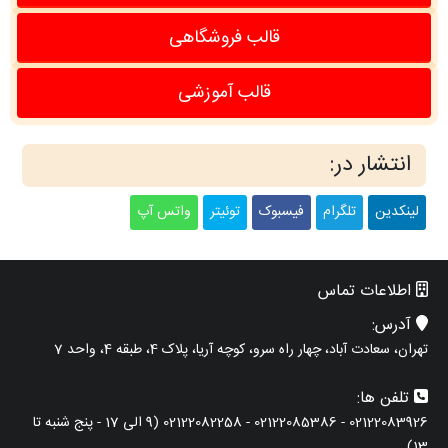
قالب فروشگاهی
قالب آموزشی
انتشار در:
لینکدین
تلگرام
فیسبوک
توئیتر
واتس آپ
اطلاعات تماس
آدرس:
تهران، سعادت آباد، چهار راه سرو، کوچه آریا، پلاک 4، طبقه 4، واحد 7
تلفن ها:
02122083926 - 02122085386 - 02122082258 (9 الی 17 - پنج شنبه تا
13)