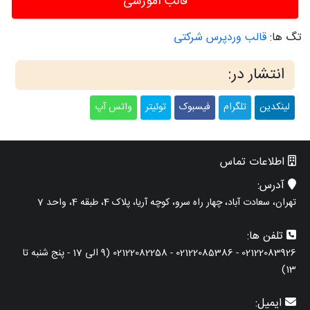
قالب آموزشی
تگ ها:
قالب وردپرس شرکتی
انتشار در:
لینکدین
تلگرام
فیسبوک
توئیتر
واتس آپ
اطلاعات تماس
آدرس:
تهران، سعادت آباد، چهار راه سرو، کوچه آریا، پلاک 4، طبقه 4، واحد 7
تلفن ها:
02122083926 - 02122085386 - 02122082258 (9 الی 17 - پنج شنبه تا
13)
ایمیل: