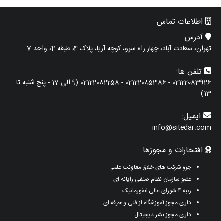
اطلاعات تماس
آدرس:
تهران، سعادت آباد، چهار راه سرو، کوچه آریا، پلاک 4، طبقه 4، واحد 7
تلفن ها:
02122083926 - 02122085386 - 02122082258 (9 الی 17 - پنج شنبه تا
13)
ایمیل:
info@sitedar.com
افتخارات و مجوزها
جزو شرکت های خلاق معاونت علمی
عضو سازمان نظام صنفی رایانه ای
رتبه ۴ شورای عالی انفورماتیک
دارای مجوز آموزشگاه از فنی و حرفه ای
دارای مجوز نشر دیجیتال