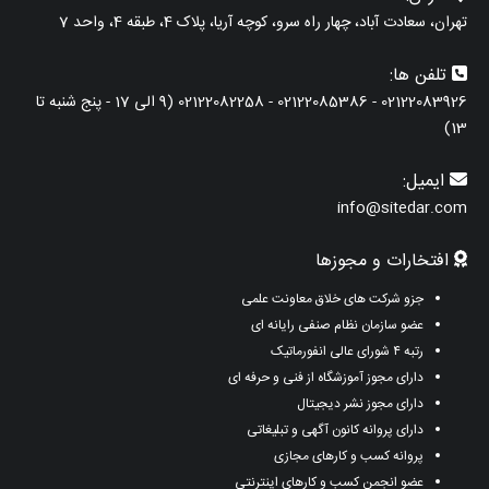
تهران، سعادت آباد، چهار راه سرو، کوچه آریا، پلاک 4، طبقه 4، واحد 7
تلفن ها:
02122083926 - 02122085386 - 02122082258 (9 الی 17 - پنج شنبه تا
13)
ایمیل:
info@sitedar.com
افتخارات و مجوزها
جزو شرکت های خلاق معاونت علمی
عضو سازمان نظام صنفی رایانه ای
رتبه ۴ شورای عالی انفورماتیک
دارای مجوز آموزشگاه از فنی و حرفه ای
دارای مجوز نشر دیجیتال
دارای پروانه کانون آگهی و تبلیغاتی
پروانه کسب و کارهای مجازی
عضو انجمن کسب و کارهای اینترنتی