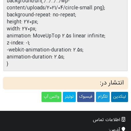
background:url(./../../../wp-
content/uploads/2021/04/circle-small.png);
background-repeat: no-repeat;
height: 270px;
width: 270px;
animation: MoveUpTop 2.5s linear infinite;
z-index: -1;
-webkit-animation-duration: 2.5s;
animation-duration: 2.5s;
}
انتشار در:
لینکدین
تلگرام
فیسبوک
توئیتر
واتس آپ
اطلاعات تماس
آدرس: