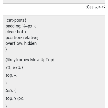
کدهای Css:
.cat-posts{
padding: 150px 0;
clear: both;
position: relative;
overflow: hidden;
}
@keyframes MoveUpTop{
0%, 100% {
top: 0;
}
50% {
top: 70px;
}