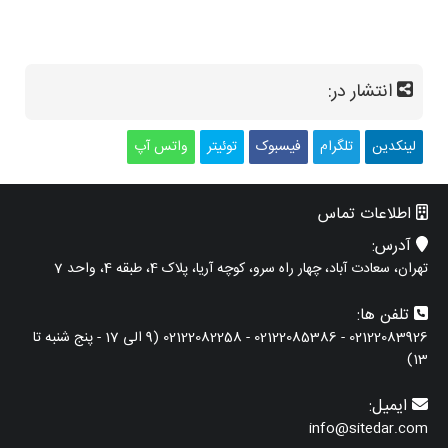
انتشار در:
لینکدین
تلگرام
فیسبوک
توئیتر
واتس آپ
اطلاعات تماس
آدرس:
تهران، سعادت آباد، چهار راه سرو، کوچه آریا، پلاک 4، طبقه 4، واحد 7
تلفن ها:
02122083926 - 02122085386 - 02122082258 (9 الی 17 - پنج شنبه تا
13)
ایمیل:
info@sitedar.com