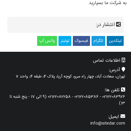
به شرکت ما بسپارید.
انتشار در:
لینکدین
تلگرام
فیسبوک
توئیتر
واتس آپ
اطلاعات تماس
آدرس:
تهران، سعادت آباد، چهار راه سرو، کوچه آریا، پلاک 4، طبقه 4، واحد 7
تلفن ها:
02122083926 - 02122085386 - 02122082258 (9 الی 17 - پنج شنبه تا
13)
ایمیل:
info@sitedar.com