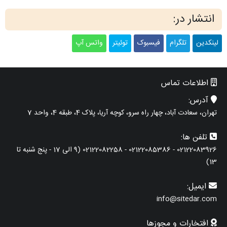
انتشار در:
لینکدین
تلگرام
فیسبوک
توئیتر
واتس آپ
اطلاعات تماس
آدرس:
تهران، سعادت آباد، چهار راه سرو، کوچه آریا، پلاک 4، طبقه 4، واحد 7
تلفن ها:
02122083926 - 02122085386 - 02122082258 (9 الی 17 - پنج شنبه تا
13)
ایمیل:
info@sitedar.com
افتخارات و مجوزها