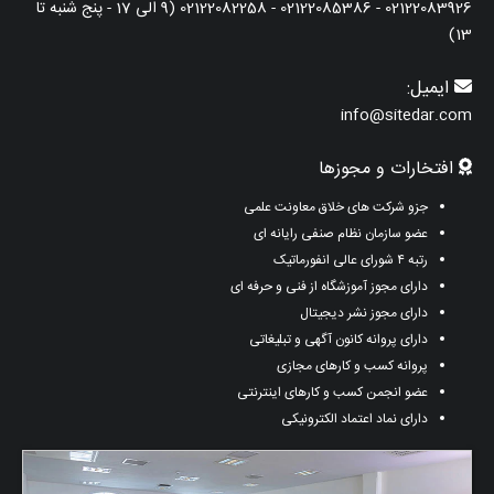
02122083926 - 02122085386 - 02122082258 (9 الی 17 - پنج شنبه تا
13)
ایمیل:
info@sitedar.com
افتخارات و مجوزها
جزو شرکت های خلاق معاونت علمی
عضو سازمان نظام صنفی رایانه ای
رتبه ۴ شورای عالی انفورماتیک
دارای مجوز آموزشگاه از فنی و حرفه ای
دارای مجوز نشر دیجیتال
دارای پروانه کانون آگهی و تبلیغاتی
پروانه کسب و کارهای مجازی
عضو انجمن کسب و کارهای اینترنتی
دارای نماد اعتماد الکترونیکی