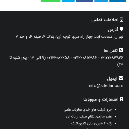
اطلاعات تماس
آدرس:
تهران، سعادت آباد، چهار راه سرو، کوچه آریا، پلاک 4، طبقه 4، واحد 7
تلفن ها:
02122083926 - 02122085386 - 02122082258 (9 الی 17 - پنج شنبه تا
13)
ایمیل:
info@sitedar.com
افتخارات و مجوزها
جزو شرکت های خلاق معاونت علمی
عضو سازمان نظام صنفی رایانه ای
رتبه ۴ شورای عالی انفورماتیک