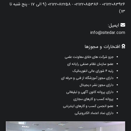
02122083926 - 02122085386 - 02122082258 (9 الی 17 - پنج شنبه تا
13)
ایمیل:
info@sitedar.com
افتخارات و مجوزها
جزو شرکت های خلاق معاونت علمی
عضو سازمان نظام صنفی رایانه ای
رتبه ۴ شورای عالی انفورماتیک
دارای مجوز آموزشگاه از فنی و حرفه ای
دارای مجوز نشر دیجیتال
دارای پروانه کانون آگهی و تبلیغاتی
پروانه کسب و کارهای مجازی
عضو انجمن کسب و کارهای اینترنتی
دارای نماد اعتماد الکترونیکی