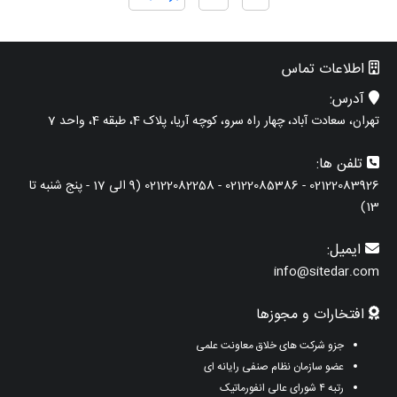
اطلاعات تماس
آدرس:
تهران، سعادت آباد، چهار راه سرو، کوچه آریا، پلاک 4، طبقه 4، واحد 7
تلفن ها:
02122083926 - 02122085386 - 02122082258 (9 الی 17 - پنج شنبه تا
13)
ایمیل:
info@sitedar.com
افتخارات و مجوزها
جزو شرکت های خلاق معاونت علمی
عضو سازمان نظام صنفی رایانه ای
رتبه ۴ شورای عالی انفورماتیک