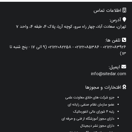
اطلاعات تماس
آدرس:
تهران، سعادت آباد، چهار راه سرو، کوچه آریا، پلاک 4، طبقه 4، واحد 7
تلفن ها:
02122083926 - 02122085386 - 02122082258 (9 الی 17 - پنج شنبه تا
13)
ایمیل:
info@sitedar.com
افتخارات و مجوزها
جزو شرکت های خلاق معاونت علمی
عضو سازمان نظام صنفی رایانه ای
رتبه ۴ شورای عالی انفورماتیک
دارای مجوز آموزشگاه از فنی و حرفه ای
دارای مجوز نشر دیجیتال