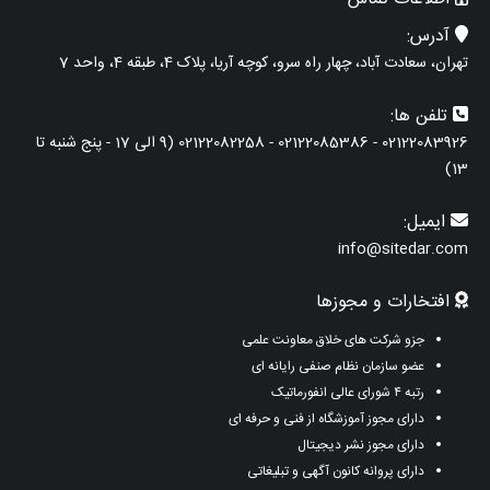
آدرس:
تهران، سعادت آباد، چهار راه سرو، کوچه آریا، پلاک 4، طبقه 4، واحد 7
تلفن ها:
02122083926 - 02122085386 - 02122082258 (9 الی 17 - پنج شنبه تا
13)
ایمیل:
info@sitedar.com
افتخارات و مجوزها
جزو شرکت های خلاق معاونت علمی
عضو سازمان نظام صنفی رایانه ای
رتبه ۴ شورای عالی انفورماتیک
دارای مجوز آموزشگاه از فنی و حرفه ای
دارای مجوز نشر دیجیتال
دارای پروانه کانون آگهی و تبلیغاتی