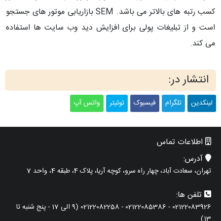
کسب رتبه های بالاتر می باشد. SEM بازاریابی موتور های جستجو
است و از تبلیغات پولی برای افزایش دید وب سایت ها استفاده
می کند.
انتشار در:
لینکدین
تلگرام
فیسبوک
توئیتر
واتس آپ
اطلاعات تماس
آدرس:
تهران، سعادت آباد، چهار راه سرو، کوچه آریا، پلاک 4، طبقه 4، واحد 7
تلفن ها:
02122083926 - 02122085386 - 02122082258 (9 الی 17 - پنج شنبه تا
13)