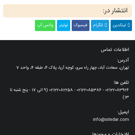
انتشار در:
لینکدین
تلگرام
فیسبوک
توئیتر
واتس آپ
اطلاعات تماس
آدرس:
تهران، سعادت آباد، چهار راه سرو، کوچه آریا، پلاک 4، طبقه 4، واحد 7
تلفن ها:
02122083926 - 02122085386 - 02122082258 (9 الی 17 - پنج شنبه تا
13)
ایمیل:
info@sitedar.com
افتخارات و مجوزها